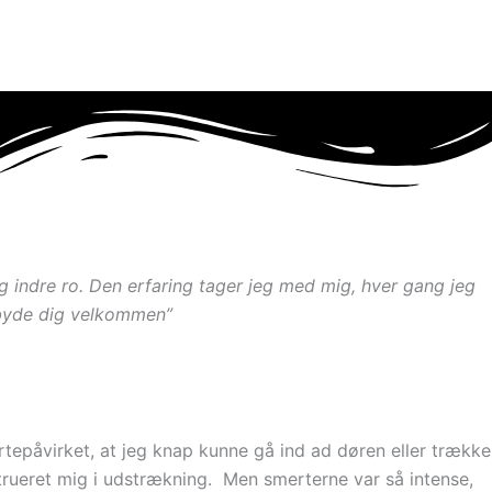
g indre ro. Den erfaring tager jeg med mig, hver gang jeg
t byde dig velkommen”
rtepåvirket, at jeg knap kunne gå ind ad døren eller trække
trueret mig i udstrækning. Men smerterne var så intense,