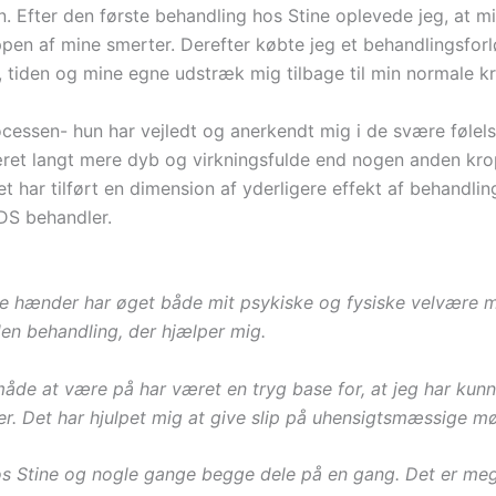
. Efter den første behandling hos Stine oplevede jeg, at m
pen af mine smerter. Derefter købte jeg et behandlingsfor
 tiden og mine egne udstræk mig tilbage til min normale k
essen- hun har vejledt og anerkendt mig i de svære følelse
ret langt mere dyb og virkningsfulde end nogen anden krops
et har tilført en dimension af yderligere effekt af behandl
SDS behandler.
 hænder har øget både mit psykiske og fysiske velvære mar
den behandling, der hjælper mig.
de at være på har været en tryg base for, at jeg har kunne
Det har hjulpet mig at give slip på uhensigtsmæssige møns
s Stine og nogle gange begge dele på en gang. Det er mege