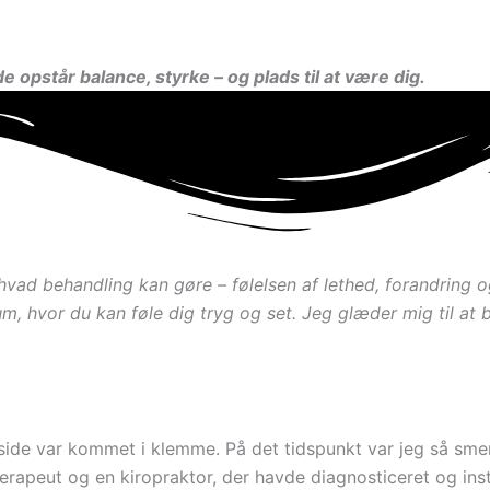
e opstår balance, styrke – og plads til at være dig.
vad behandling kan gøre – følelsen af lethed, forandring o
um, hvor du kan føle dig tryg og set. Jeg glæder mig til a
e side var kommet i klemme. På det tidspunkt var jeg så sme
erapeut og en kiropraktor, der havde diagnosticeret og ins