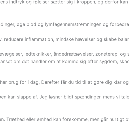
s indtryk og følelser sætter sig i kroppen, og derfor kan f
inger, øge blod og lymfegennemstrømningen og forbedre kro
lv, reducere inflammation, mindske hævelser og skabe balan
gelser, ledteknikker, åndedrætsøvelser, zoneterapi og s
 – uanset om det handler om at komme sig efter sygdom, skad
r brug for i dag, Derefter får du tid til at gøre dig klar o
n kan slappe af. Jeg løsner blidt spændinger, mens vi taler
en. Træthed eller ømhed kan forekomme, men går hurtigt ove