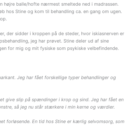
in højre balle/hofte nærmest smeltede ned i madrassen.
løb hos Stine og kom til behandling ca. en gang om ugen.
rop.
r, der sidder i kroppen på de steder, hvor iskiasnerven er
behandling, jeg har prøvet. Stine deler ud af sine
ingen for mig og mit fysiske som psykiske velbefindende.
kant. Jeg har fået forskellige typer behandlinger og
t give slip på spændinger i krop og sind. Jeg har fået en
tre, så jeg nu står stærkere i min kerne og værdier.
t forløsende. En tid hos Stine er kærlig selvomsorg, som