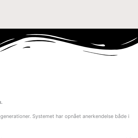
s.
 generationer. Systemet har opnået anerkendelse både i