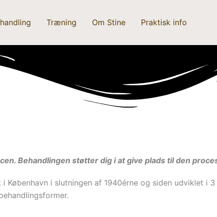
handling
Træning
Om Stine
Praktisk info
cen. Behandlingen støtter dig i at give plads til den proce
i København i slutningen af 1940érne og siden udviklet i 3
 behandlingsformer.