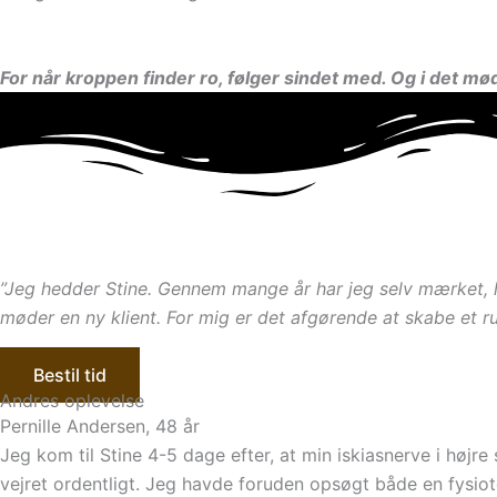
For når kroppen finder ro, følger sindet med. Og i det mød
”Jeg hedder Stine. Gennem mange år har jeg selv mærket, h
møder en ny klient. For mig er det afgørende at skabe et r
Bestil tid
Andres oplevelse
Pernille Andersen, 48 år
Jeg kom til Stine 4-5 dage efter, at min iskiasnerve i højr
vejret ordentligt. Jeg havde foruden opsøgt både en fysiot