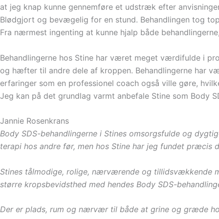
at jeg knap kunne gennemføre et udstræk efter anvisningen
Blødgjort og bevægelig for en stund. Behandlingen tog top
Fra nærmest ingenting at kunne hjalp både behandlingerne,
Behandlingerne hos Stine har været meget værdifulde i proc
og hæfter til andre dele af kroppen. Behandlingerne har væ
erfaringer som en professionel coach også ville gøre, hvilk
Jeg kan på det grundlag varmt anbefale Stine som Body 
Jannie Rosenkrans
Body SDS-behandlingerne i Stines omsorgsfulde og dygtige
terapi hos andre før, men hos Stine har jeg fundet præcis 
Stines tålmodige, rolige, nærværende og tillidsvækkende må
større kropsbevidsthed med hendes Body SDS-behandlinger. 
Der er plads, rum og nærvær til både at grine og græde ho